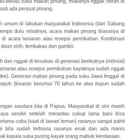
au-beliau suka makan pinang, makanya nggak heran di
sti ada penjual pinang.
 umum di lakukan masyarakat Indonesia (dari Sabang
empo dulu misalnya, acara makan pinang biasanya di
di acara lamaran atau resepsi pernikahan. Kombinasi
 daun sirih, tembakau dan gambir.
 dan nggak di teruskan di generasi berikutnya (milinial)
 lamaran atau resepsi pernikahan kayaknya sudah nggak
mbe). Generasi makan pinang pada suku Jawa tinggal di
epuh (kisaran berumur 70 tahun ke atas itupun sudah
engan saudara kita di Papua. Masyarakat di sini masih
Saya sendiri setelah merantau cukup lama baru bisa
tama coba (saat di tawari teman) rasanya sangat pahit
i bila sudah terbiasa rasanya enak dan ada manis
nyak kepala suka pusing kayak orang mabuk kendaraan.