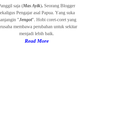
Panggil
s
a
ja (
Mas Ayik
)
.
Seorang Blogger
ekaligus Pengajar
a
sal Papua
.
Y
ang suka
anjangin "
Jengot
". Hobi coret-coret yang
erusaha
membawa
p
erubahan
u
ntuk sekitar
menjadi
l
ebih baik.
Read
More