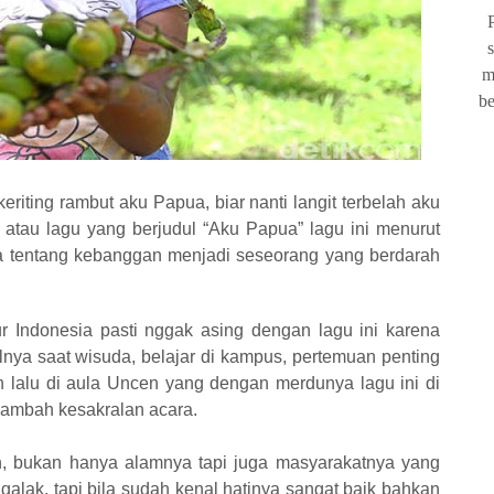
s
m
b
 keriting rambut aku Papua, biar nanti langit terbelah aku
r atau lagu yang berjudul “Aku Papua” lagu ini menurut
a tentang kebanggan menjadi seseorang yang berdarah
mur Indonesia pasti nggak asing dengan lagu ini karena
lnya saat wisuda, belajar di kampus, pertemuan penting
un lalu di aula Uncen yang dengan merdunya lagu ini di
nambah kesakralan acara.
 bukan hanya alamnya tapi juga masyarakatnya yang
galak, tapi bila sudah kenal hatinya sangat baik bahkan