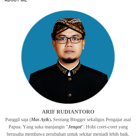
ARIF RUDIANTORO
Panggil
s
a
ja (
Mas Ayik
)
.
Seorang Blogger
s
ekaligus Pengajar
a
sal
Papua
.
Y
ang suka manjangin "
Jengot
". Hobi coret-coret yang
b
erusaha
membawa
p
erubahan
u
ntuk sekitar menjadi
l
ebih baik.