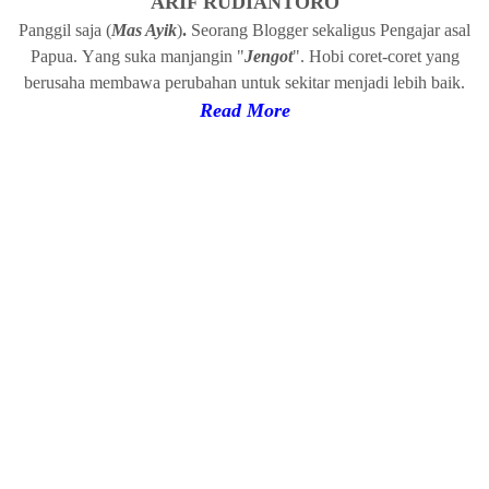
ARIF RUDIANTORO
Panggil
s
a
ja (
Mas Ayik
)
.
Seorang Blogger
s
ekaligus Pengajar
a
sal
Papua
.
Y
ang suka manjangin "
Jengot
". Hobi coret-coret yang
b
erusaha
membawa
p
erubahan
u
ntuk sekitar menjadi
l
ebih baik.
Read
More