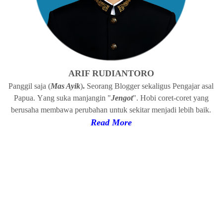
ARIF RUDIANTORO
Panggil
s
a
ja (
Mas Ayik
)
.
Seorang Blogger
s
ekaligus Pengajar
a
sal
Papua
.
Y
ang suka manjangin "
Jengot
". Hobi coret-coret yang
b
erusaha
membawa
p
erubahan
u
ntuk sekitar menjadi
l
ebih baik.
Read
More