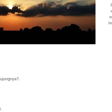
s
m
b
.
 ujungnya?.
i.