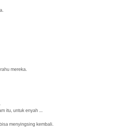
a.
rahu mereka.
.
m itu, untuk enyah ...
r bisa menyingsing kembali.