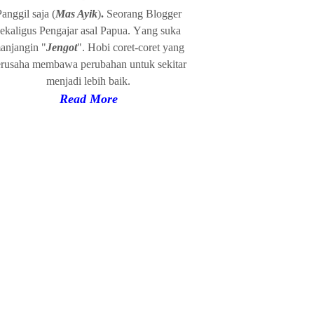
Panggil
s
a
ja (
Mas Ayik
)
.
Seorang Blogger
ekaligus Pengajar
a
sal Papua
.
Y
ang suka
anjangin "
Jengot
". Hobi coret-coret yang
erusaha
membawa
p
erubahan
u
ntuk sekitar
menjadi
l
ebih baik.
Read
More